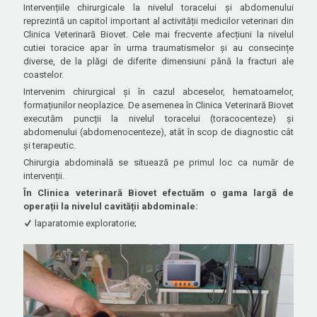
Intervențiile chirurgicale la nivelul toracelui și abdomenului
reprezintă un capitol important al activității medicilor veterinari din
Clinica Veterinară Biovet. Cele mai frecvente afecțiuni la nivelul
cutiei toracice apar în urma traumatismelor și au consecințe
diverse, de la plăgi de diferite dimensiuni până la fracturi ale
coastelor.
Intervenim chirurgical și în cazul abceselor, hematoamelor,
formațiunilor neoplazice. De asemenea în Clinica Veterinară Biovet
executăm puncții la nivelul toracelui (toracocenteze) și
abdomenului (abdomenocenteze), atât în scop de diagnostic cât
și terapeutic.
Chirurgia abdominală se situează pe primul loc ca număr de
intervenții.
În Clinica veterinară Biovet efectuăm o gama largă de
operații la nivelul cavității abdominale:
laparatomie exploratorie;