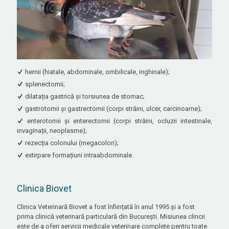
hernii (hiatale, abdominale, ombilicale, inghinale);
splenectomii;
dilatația gastrică și torsiunea de stomac;
gastrotomii și gastrectomii (corpi străini, ulcer, carcinoame);
enterotomii și enterectomii (corpi străini, ocluzii intestinale,
invaginații, neoplasme);
rezecția colonului (megacolon);
extirpare formațiuni intraabdominale.
Clinica Biovet
Clinica Veterinară Biovet a fost înființată în anul 1995 și a fost
prima clinică veterinară particulară din București. Misiunea clincii
este de a oferi servicii medicale veterinare complete pentru toate