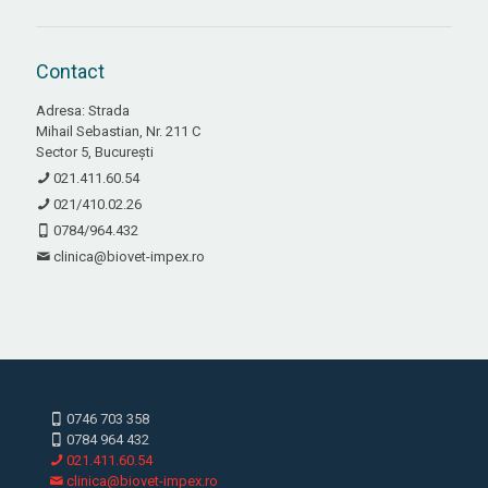
Contact
Adresa: Strada
Mihail Sebastian, Nr. 211 C
Sector 5, București
021.411.60.54
021/410.02.26
0784/964.432
clinica@biovet-impex.ro
0746 703 358
0784 964 432
021.411.60.54
clinica@biovet-impex.ro