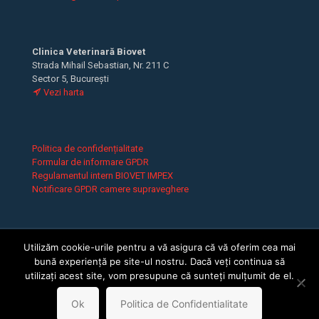
Clinica Veterinară Biovet
Strada Mihail Sebastian, Nr. 211 C
Sector 5, București
Vezi harta
Politica de confidențialitate
Formular de informare GPDR
Regulamentul intern BIOVET IMPEX
Notificare GPDR camere supraveghere
Utilizăm cookie-urile pentru a vă asigura că vă oferim cea mai
bună experiență pe site-ul nostru. Dacă veți continua să
utilizați acest site, vom presupune că sunteți mulțumit de el.
© 2026 Clinica Veterinară Biovet. Toate drepturile rezervate.
Ok
Politica de Confidentialitate