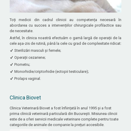
Toți medicii din cadrul clinicii au competența necesară în
abordarea cu succes a intervențiilor chirurgicale profilactice sau
de necesitate.
Astfel, în clinica noastră efectuăm o gamă largă de operații de la
cele așa-zis de rutină, până la cele cu grad de complexitate ridicat:
Sterilizări masculi și femele;
Operații cezariene;
Piometru;
Monorhidie/criptorhidie (ectopii testiculare);
Prolaps vaginal.
Clinica Biovet
Clinica Veterinară Biovet a fost înființată în anul 1995 și a fost
prima clinică veterinară particulară din București. Misiunea clincii
este de a oferi servicii medicale veterinare complete pentru toate
categoriile de animale de companie la prețuri accesibile.