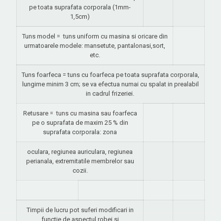
pe toata suprafata corporala (1mm-
1,5cm)
Tuns model =
tuns uniform cu masina si oricare din
urmatoarele modele: mansetute, pantalonasi,sort,
etc.
Tuns foarfeca = tuns cu foarfeca pe toata suprafata corporala,
lungime minim 3 cm; se va efectua numai cu spalat in prealabil
in cadrul frizeriei.
Retusare =
tuns cu masina sau foarfeca
pe o suprafata de maxim 25 % din
suprafata corporala: zona
oculara, regiunea auriculara, regiunea
perianala, extremitatile membrelor sau
cozii.
Timpii de lucru pot suferi modificari in
functie de aspectul robei si