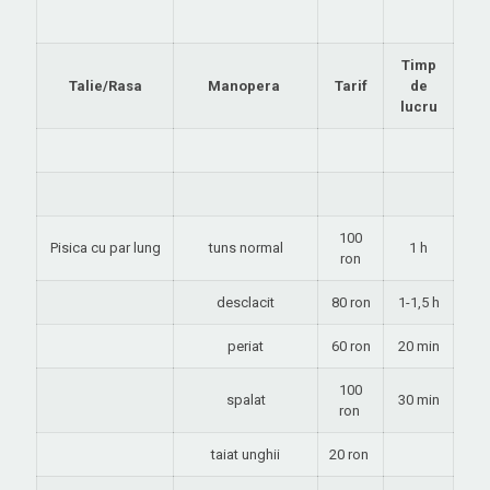
Timp
Talie/Rasa
Manopera
Tarif
de
lucru
100
Pisica cu par lung
tuns normal
1 h
ron
desclacit
80 ron
1-1,5 h
periat
60 ron
20 min
100
spalat
30 min
ron
taiat unghii
20 ron