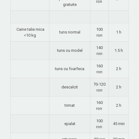
ron
gratuite
Caine talie mica
100
tuns normal
1 h
<10 kg
ron
140
tuns cu model
1.5 h
ron
160
tuns cu foarfeca
2 h
ron
70-120
descalcit
2 h
ron
160
trimat
2 h
ron
100
spalat
45 min
ron