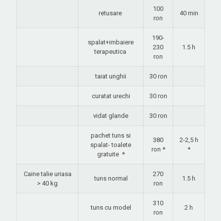
100
retusare
40 min
ron
190-
spalat+imbaiere
230
1.5 h
terapeutica
ron
taiat unghii
30 ron
curatat urechi
30 ron
vidat glande
30 ron
pachet tuns si
380
2-2,5 h
spalat- toalete
ron *
*
gratuite
*
Caine talie uriasa
270
tuns normal
1.5 h
> 40 kg
ron
310
tuns cu model
2 h
ron