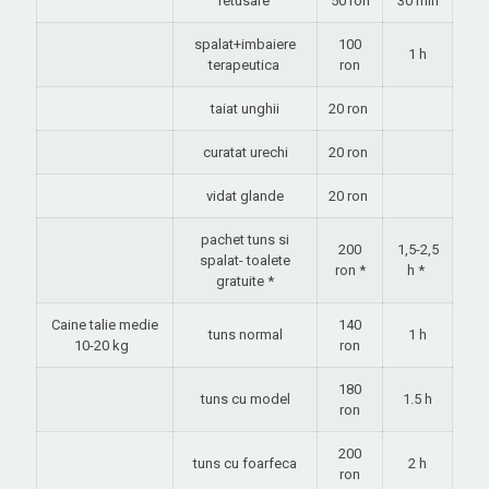
retusare
50 ron
30 min
spalat+imbaiere
100
1 h
terapeutica
ron
taiat unghii
20 ron
curatat urechi
20 ron
vidat glande
20 ron
pachet tuns si
200
1,5-2,5
spalat- toalete
ron *
h *
gratuite *
Caine talie medie
140
tuns normal
1 h
10-20 kg
ron
180
tuns cu model
1.5 h
ron
200
tuns cu foarfeca
2 h
ron