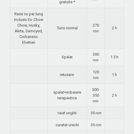
gratuite *
Rase cu par lung
inclusiv Ex: Chow
Chow, Husky,
270
Tuns normal
2 h
Akita, Samoyed,
ron
Ciobanesc
Elvetian
300
Spalat
1.5 h
ron
120
retusare
1 h
ron
300-
spalat+imbaiere
350
2 h
terapeutica
ron
taiat unghii
35 ron
curatat urechi
35 ron