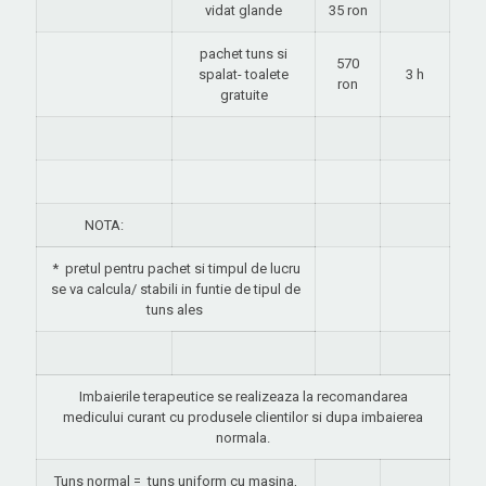
vidat glande
35 ron
pachet tuns si
570
spalat- toalete
3 h
ron
gratuite
NOTA:
*
pretul pentru pachet si timpul de lucru
se va calcula/ stabili in funtie de tipul de
tuns ales
Imbaierile terapeutice se realizeaza la recomandarea
medicului curant cu produsele clientilor si dupa imbaierea
normala.
Tuns normal =
tuns uniform cu masina,