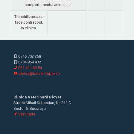
comportamentul animalului.
Tranchilizarea se
face contracost,
in clinica.
0746 703 358
0784 964 432
021.411.60.54
clinica@biovet-impex.ro
Clinica Veterinară Biovet
Strada Mihail Sebastian, Nr. 211 C
Sector 5, București
Vezi harta