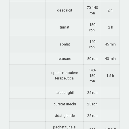
70-140
descalcit
2 h
ron
180
trimat
2 h
ron
140
spalat
45 min
ron
retusare
80 ron
40 min
140-
spalat+imbaiere
180
1.5 h
terapeutica
ron
taiat unghii
25 ron
curatat urechi
25 ron
vidat glande
25 ron
pachet tuns si