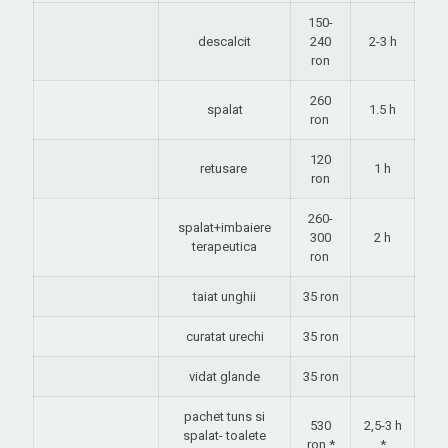
150-
descalcit
240
2-3 h
ron
260
spalat
1.5 h
ron
120
retusare
1 h
ron
260-
spalat+imbaiere
300
2 h
terapeutica
ron
taiat unghii
35 ron
curatat urechi
35 ron
vidat glande
35 ron
pachet tuns si
530
2,5-3 h
spalat- toalete
ron *
*