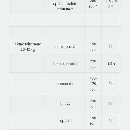
280
1,5-2,5
spalat- toalete
ron *
h *
gratuite *
Caine talie mare
190
tuns normal
1 h
20-40 kg
ron
220
tuns cu model
1.5 h
ron
100-
descalcit
170
2 h
ron
250
trimat
1 h
ron
190
spalat
1 h
ron