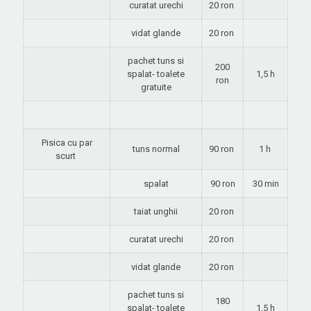
curatat urechi
20 ron
vidat glande
20 ron
pachet tuns si
200
spalat- toalete
1,5 h
ron
gratuite
Pisica cu par
tuns normal
90 ron
1 h
scurt
spalat
90 ron
30 min
taiat unghii
20 ron
curatat urechi
20 ron
vidat glande
20 ron
pachet tuns si
180
spalat- toalete
1,5 h