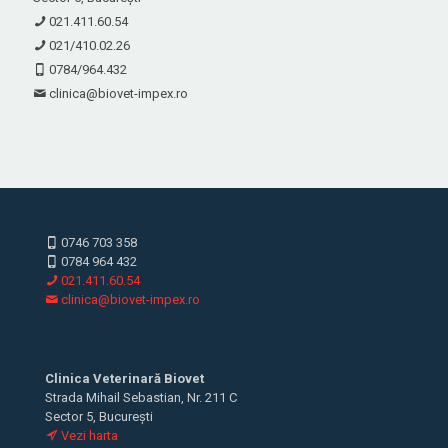
021.411.60.54
021/410.02.26
0784/964.432
clinica@biovet-impex.ro
0746 703 358
0784 964 432
021.411.60.54
clinica@biovet-impex.ro
Clinica Veterinară Biovet
Strada Mihail Sebastian, Nr. 211 C
Sector 5, București
Vezi harta