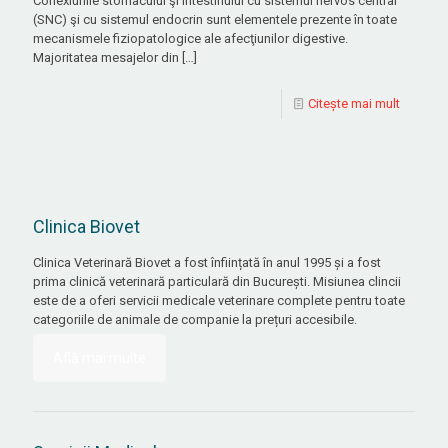
Conexiunile stomacului şi intestinului cu sistemul nervos central
(SNC) şi cu sistemul endocrin sunt elementele prezente în toate
mecanismele fiziopatologice ale afecţiunilor digestive.
Majoritatea mesajelor din
[…]
Citește mai mult
Clinica Biovet
Clinica Veterinară Biovet a fost înființată în anul 1995 și a fost
prima clinică veterinară particulară din București. Misiunea clincii
este de a oferi servicii medicale veterinare complete pentru toate
categoriile de animale de companie la prețuri accesibile.
Află mai multe